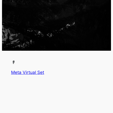
Meta Virtual Set
Estudio para creación de contenido audiovisual.
Acerca de
Privacidad
Social
Equipo
Política de privacidad
Facebook
Historia
Términos y condiciones
Instagram