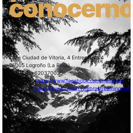
conocerno
Calle Ciudad de Vitoria, 4 Entreplanta 4
26005 Logroño (La Rioja)
Whatsapp 620370035
Facebook:
https://www.facebook.com/metavset
Twitch.tv:
https://www.twitch.tv/ebrostreamingcom